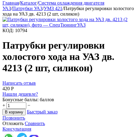
Главная
/
Каталог
/
Система охлаждения двигателя
УАЗ
/
Патрубки УАЗ
/
УМЗ 421
/
Патрубки регулировки холостого
хода на УАЗ дв. 4213 (2 шт, силикон)
КОД:
10794
Патрубки регулировки
холостого хода на УАЗ дв.
4213 (2 шт, силикон)
Написать отзыв
‍420‍
Р
Нашли дешевле?
Бонусные баллы:
баллов
+
−
Быстрый заказ
В корзину
Позвонить
Отложить
Сравнить
Консультация