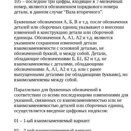
105 – последние три цифры, входящие в 7-мизначный
номер, являются обозначением порядкового номера
детали, в данном случае “Вала вторичного”.
Буквенные обозначения А, Б, В и т.д. после обозначения
деталей или сборочных единиц указывают о внесении
изменений в конструкцию детали или сборочной
единицы. Обозначения А, А1, А2 и т.д. являются
указанием сохранения изменений детали
взаимозаменяемости с основной деталью, не
обозначенной буквой, и между собой. Детали,
обладающие обозначениями Б, Б1, Б2 и т.д. не
взаимозаменяемы с деталями, обладающими
обозначениями А, А1, А2 и т.д. или с ранее
выпущенными деталями (не обладающими буквами), но
взаимозаменяемы между собой.
Параллельно для буквенных обозначений в
соответствии со всеми последующими изменениями для
указаний, связанных со взаимозаменяемостью или не
взаимозаменяемостью деталей или сборочных единиц,
осуществляется введение цифровых индексов:
01 – 1-ый взаимозаменяемый вариант
02 – 2-рой взаимозаменяемый вариант