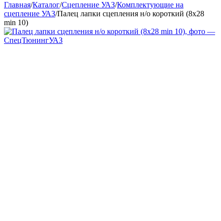
Главная
/
Каталог
/
Сцепление УАЗ
/
Комплектующие на
сцепление УАЗ
/
Палец лапки сцепления н/о короткий (8х28
min 10)