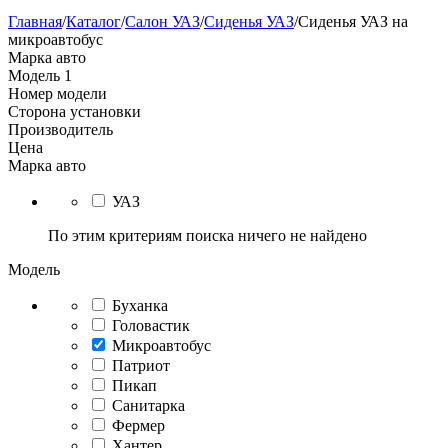
Главная
/
Каталог
/
Салон УАЗ
/
Сиденья УАЗ
/
Сиденья УАЗ на
микроавтобус
Марка авто
Модель
1
Номер модели
Сторона установки
Производитель
Цена
Марка авто
УАЗ
По этим критериям поиска ничего не найдено
Модель
Буханка
Головастик
Микроавтобус
Патриот
Пикап
Санитарка
Фермер
Хантер