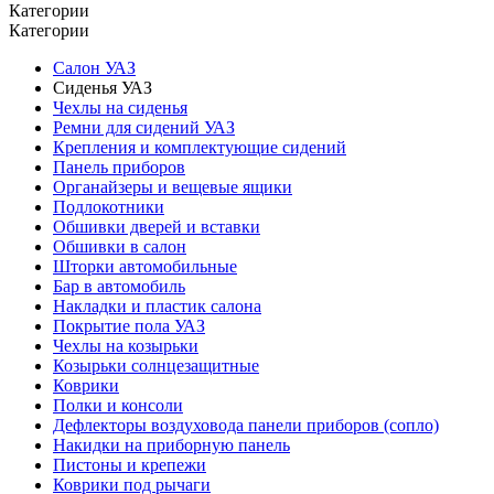
Категории
Категории
Салон УАЗ
Сиденья УАЗ
Чехлы на сиденья
Ремни для сидений УАЗ
Крепления и комплектующие сидений
Панель приборов
Органайзеры и вещевые ящики
Подлокотники
Обшивки дверей и вставки
Обшивки в салон
Шторки автомобильные
Бар в автомобиль
Накладки и пластик салона
Покрытие пола УАЗ
Чехлы на козырьки
Козырьки солнцезащитные
Коврики
Полки и консоли
Дефлекторы воздуховода панели приборов (сопло)
Накидки на приборную панель
Пистоны и крепежи
Коврики под рычаги