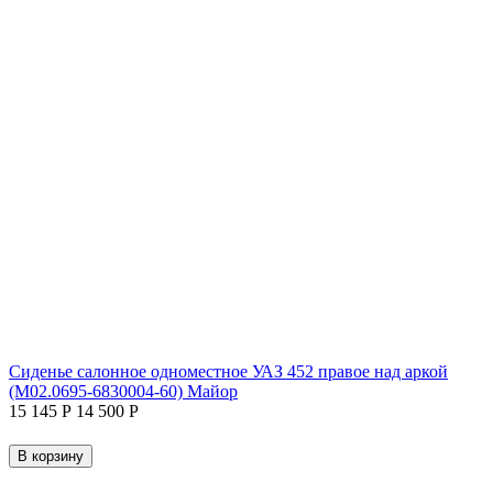
Сиденье салонное одноместное УАЗ 452 правое над аркой
(М02.0695-6830004-60) Майор
15 145
Р
14 500
Р
В корзину