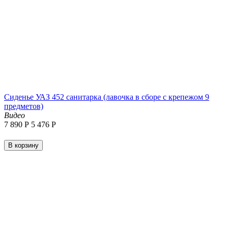
Сиденье УАЗ 452 санитарка (лавочка в сборе с крепежом 9
предметов)
Видео
7 890
Р
5 476
Р
В корзину