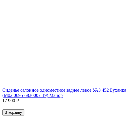
Сиденье салонное одноместное заднее левое УАЗ 452 Буханка
(М02.0695-6830007-19) Майор
17 900
Р
В корзину