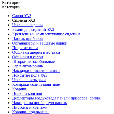
Категории
Категории
Салон УАЗ
Сиденья УАЗ
Чехлы на сиденья
Ремни для сидений УАЗ
Крепления и комплектующие сидений
Панель приборов
Органайзеры и вещевые ящики
Подлокотники
Обшивки дверей и вставки
Обшивки в салон
Шторки автомобильные
Бар в автомобиль
Накладки и пластик салона
Покрытие пола УАЗ
Чехлы на козырьки
Козырьки солнцезащитные
Коврики
Полки и консоли
Дефлекторы воздуховода панели приборов (сопло)
Накидки на приборную панель
Пистоны и крепежи
Коврики под рычаги