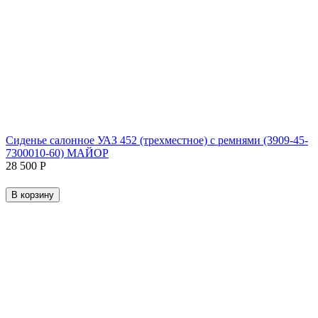
Сиденье салонное УАЗ 452 (трехместное) с ремнями (3909-45-
7300010-60) МАЙОР
28 500
Р
В корзину