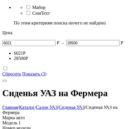
Майор
СимТехт
По этим критериям поиска ничего не найдено
Цена
Р
–
Р
6021
Р
28500
Р
Сбросить
Показать (3)
Сиденья УАЗ на Фермера
Главная
/
Каталог
/
Салон УАЗ
/
Сиденья УАЗ
/
Сиденья УАЗ на
Фермера
Марка авто
Модель
1
Номер модели