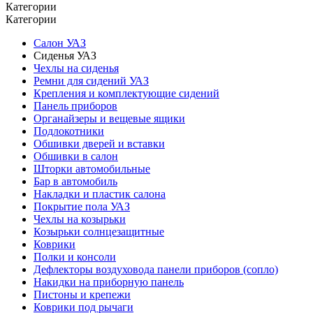
Категории
Категории
Салон УАЗ
Сиденья УАЗ
Чехлы на сиденья
Ремни для сидений УАЗ
Крепления и комплектующие сидений
Панель приборов
Органайзеры и вещевые ящики
Подлокотники
Обшивки дверей и вставки
Обшивки в салон
Шторки автомобильные
Бар в автомобиль
Накладки и пластик салона
Покрытие пола УАЗ
Чехлы на козырьки
Козырьки солнцезащитные
Коврики
Полки и консоли
Дефлекторы воздуховода панели приборов (сопло)
Накидки на приборную панель
Пистоны и крепежи
Коврики под рычаги