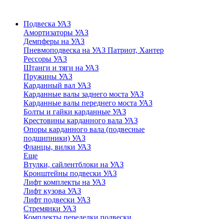
Подвеска УАЗ
Амортизаторы УАЗ
Демпферы на УАЗ
Пневмоподвеска на УАЗ Патриот, Хантер
Рессоры УАЗ
Штанги и тяги на УАЗ
Пружины УАЗ
Карданный вал УАЗ
Карданные валы заднего моста УАЗ
Карданные валы переднего моста УАЗ
Болты и гайки карданные УАЗ
Крестовины карданного вала УАЗ
Опоры карданного вала (подвесные
подшипники) УАЗ
Фланцы, вилки УАЗ
Еще
Втулки, сайлентблоки на УАЗ
Кронштейны подвески УАЗ
Лифт комплекты на УАЗ
Лифт кузова УАЗ
Лифт подвески УАЗ
Стремянки УАЗ
Комплекты переделки подвески