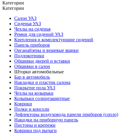
Категории
Категории
Салон УАЗ
Сиденья УАЗ
Чехлы на сиденья
Ремни для сидений УАЗ
Крепления и комплектующие сидений
Панель приборов
Органайзеры и вещевые ящики
Подлокотники
Обшивки дверей и вставки
Обшивки в салон
Шторки автомобильные
Бар в автомобиль
Накладки и пластик салона
Покрытие пола УАЗ
Чехлы на козырьки
Козырьки солнцезащитные
Коврики
Полки и консоли
Дефлекторы воздуховода панели приборов (сопло)
Накидки на приборную панель
Пистоны и крепежи
Коврики под рычаги