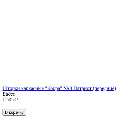
Шторки каркасные "Кобра" УАЗ Патриот (передние)
Видео
1 595
Р
В корзину