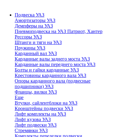
Подвеска УАЗ
Амортизаторы УАЗ
Демпферы на УАЗ
Пневмоподвеска на УАЗ Патриот, Хантер
Рессоры УАЗ
Штанги и тяги на УАЗ
Пружины УАЗ
Карданный вал УАЗ
Карданные валы заднего моста УАЗ
Карданные валы переднего моста УАЗ
Болты и гайки карданные УАЗ
Крестовины карданного вала УАЗ
Опоры карданного вала (подвесные
подшипники) УАЗ
Фланцы, вилки УАЗ
Еще
Втулки, сайлентблоки на УАЗ
Кронштейны подвески УАЗ
Лифт комплекты на УАЗ
Лифт кузова УАЗ
Лифт подвески УАЗ
Стремянки УАЗ
Комплекты переделки подвески