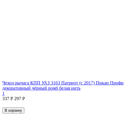
Чехол рычага КПП УАЗ 3163 Патриот (с 2017) Пикап Профи
декоративный чёрный ромб белая нить
1
‍337‍
Р
‍297‍
Р
В корзину