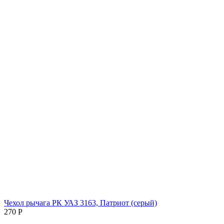
Чехол рычага РК УАЗ 3163, Патриот (серый)
‍270‍
Р