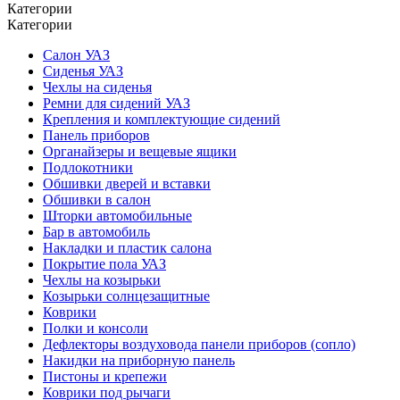
Категории
Категории
Салон УАЗ
Сиденья УАЗ
Чехлы на сиденья
Ремни для сидений УАЗ
Крепления и комплектующие сидений
Панель приборов
Органайзеры и вещевые ящики
Подлокотники
Обшивки дверей и вставки
Обшивки в салон
Шторки автомобильные
Бар в автомобиль
Накладки и пластик салона
Покрытие пола УАЗ
Чехлы на козырьки
Козырьки солнцезащитные
Коврики
Полки и консоли
Дефлекторы воздуховода панели приборов (сопло)
Накидки на приборную панель
Пистоны и крепежи
Коврики под рычаги