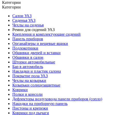
Категории
Категории
Салон УАЗ
Сиденья УАЗ
Чехлы на сиденья
Ремни для сидений УАЗ
Крепления и комплектующие сидений
Панель приборов
Органайзеры и вещевые ящики
Подлокотники
Обшивки дверей и вставки
Обшивки в салон
Шторки автомобильные
Бар в автомобиль
Накладки и пластик салона
Покрытие пола УАЗ
Чехлы на козырьки
Козырьки солнцезащитные
Коврики
Полки и консоли
Дефлекторы воздуховода панели приборов (сопло)
Накидки на приборную панель
Пистоны и крепежи
Коврики под рычаги