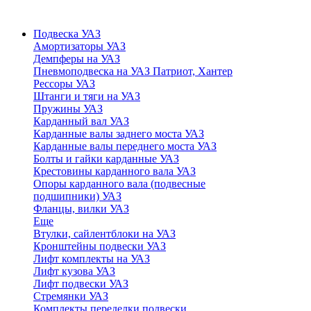
Подвеска УАЗ
Амортизаторы УАЗ
Демпферы на УАЗ
Пневмоподвеска на УАЗ Патриот, Хантер
Рессоры УАЗ
Штанги и тяги на УАЗ
Пружины УАЗ
Карданный вал УАЗ
Карданные валы заднего моста УАЗ
Карданные валы переднего моста УАЗ
Болты и гайки карданные УАЗ
Крестовины карданного вала УАЗ
Опоры карданного вала (подвесные
подшипники) УАЗ
Фланцы, вилки УАЗ
Еще
Втулки, сайлентблоки на УАЗ
Кронштейны подвески УАЗ
Лифт комплекты на УАЗ
Лифт кузова УАЗ
Лифт подвески УАЗ
Стремянки УАЗ
Комплекты переделки подвески