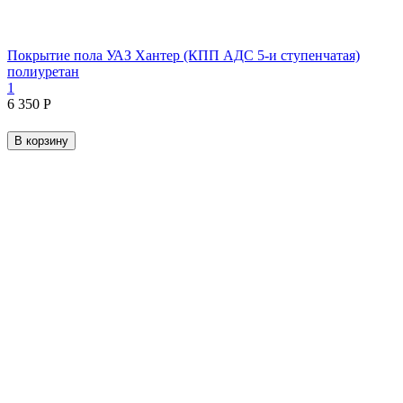
Покрытие пола УАЗ Хантер (КПП АДС 5-и ступенчатая)
полиуретан
1
6 350
Р
В корзину