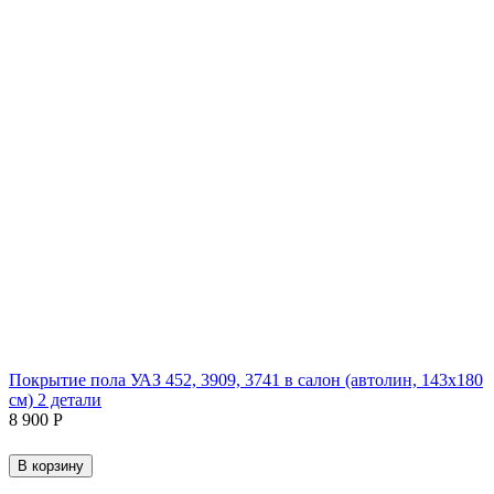
Покрытие пола УАЗ 452, 3909, 3741 в салон (автолин, 143х180
см) 2 детали
8 900
Р
В корзину