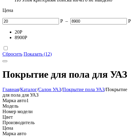
Цена
Р
–
Р
20
Р
8900
Р
Сбросить
Показать (12)
Покрытие для пола для УАЗ
Главная
/
Каталог
/
Салон УАЗ
/
Покрытие пола УАЗ
/
Покрытие
для пола для УАЗ
Марка авто
1
Модель
Номер модели
Цвет
Производитель
Цена
Марка авто