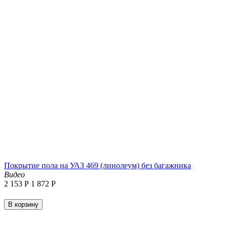
Покрытие пола на УАЗ 469 (линолеум) без багажника
Видео
2 153
Р
1 872
Р
В корзину