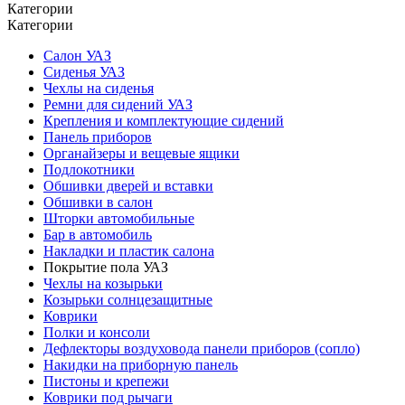
Категории
Категории
Салон УАЗ
Сиденья УАЗ
Чехлы на сиденья
Ремни для сидений УАЗ
Крепления и комплектующие сидений
Панель приборов
Органайзеры и вещевые ящики
Подлокотники
Обшивки дверей и вставки
Обшивки в салон
Шторки автомобильные
Бар в автомобиль
Накладки и пластик салона
Покрытие пола УАЗ
Чехлы на козырьки
Козырьки солнцезащитные
Коврики
Полки и консоли
Дефлекторы воздуховода панели приборов (сопло)
Накидки на приборную панель
Пистоны и крепежи
Коврики под рычаги