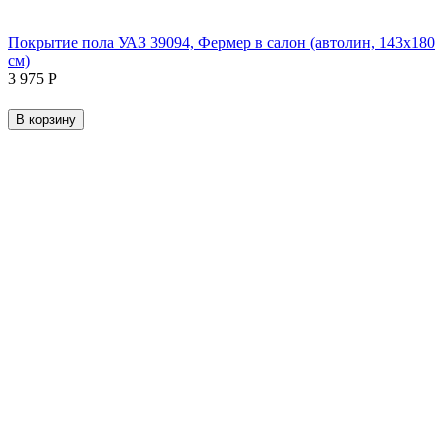
Покрытие пола УАЗ 39094, Фермер в салон (автолин, 143х180
см)
3 975
Р
В корзину