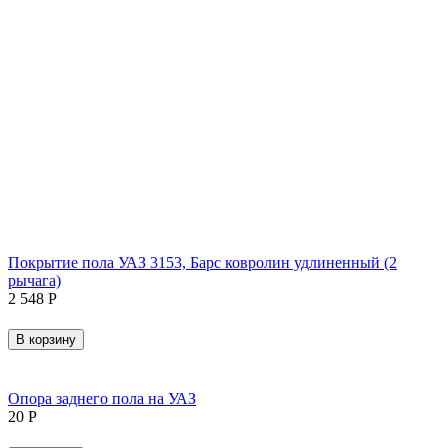
Покрытие пола УАЗ 3153, Барс ковролин удлиненный (2
рычага)
2 548
Р
В корзину
Опора заднего пола на УАЗ
‍20‍
Р