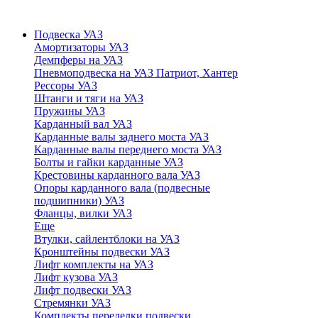
Подвеска УАЗ
Амортизаторы УАЗ
Демпферы на УАЗ
Пневмоподвеска на УАЗ Патриот, Хантер
Рессоры УАЗ
Штанги и тяги на УАЗ
Пружины УАЗ
Карданный вал УАЗ
Карданные валы заднего моста УАЗ
Карданные валы переднего моста УАЗ
Болты и гайки карданные УАЗ
Крестовины карданного вала УАЗ
Опоры карданного вала (подвесные
подшипники) УАЗ
Фланцы, вилки УАЗ
Еще
Втулки, сайлентблоки на УАЗ
Кронштейны подвески УАЗ
Лифт комплекты на УАЗ
Лифт кузова УАЗ
Лифт подвески УАЗ
Стремянки УАЗ
Комплекты переделки подвески