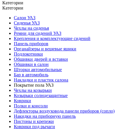
Категории
Категории
Салон УАЗ
Сиденья УАЗ
Чехлы на сиденья
Ремни для сидений УАЗ
Крепления и комплектующие сидений
Панель приборов
Органайзеры и вещевые ящики
Подлокотники
Обшивки дверей и вставки
Обшивки в салон
Шторки автомобильные
Бар в автомобиль
Накладки и пластик салона
Покрытие пола УАЗ
Чехлы на козырьки
Козырьки солнцезащитные
Коврики
Полки и консоли
Дефлекторы воздуховода панели приборов (сопло)
Накидки на приборную панель
Пистоны и крепежи
Коврики под рычаги