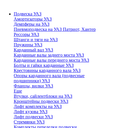
Подвеска УАЗ
Амортизаторы УАЗ
Демпферы на УАЗ
Пневмоподвеска на УАЗ Патриот, Хантер
Рессоры УАЗ
Штанги и тяги на УАЗ
Пружины УАЗ
Карданный вал УАЗ
Карданные валы заднего моста УАЗ
Карданные валы переднего моста УАЗ
Болты и гайки карданные УАЗ
Крестовины карданного вала УАЗ
Опоры карданного вала (подвесные
подшипники) УАЗ
Фланцы, вилки УАЗ
Еще
Втулки, сайлентблоки на УАЗ
Кронштейны подвески УАЗ
Лифт комплекты на УАЗ
Лифт кузова УАЗ
Лифт подвески УАЗ
Стремянки УАЗ
Комплекты переделки подвески