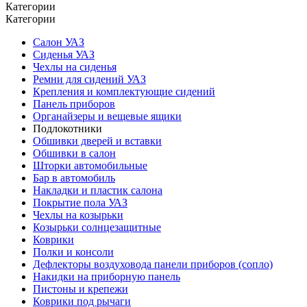
Категории
Категории
Салон УАЗ
Сиденья УАЗ
Чехлы на сиденья
Ремни для сидений УАЗ
Крепления и комплектующие сидений
Панель приборов
Органайзеры и вещевые ящики
Подлокотники
Обшивки дверей и вставки
Обшивки в салон
Шторки автомобильные
Бар в автомобиль
Накладки и пластик салона
Покрытие пола УАЗ
Чехлы на козырьки
Козырьки солнцезащитные
Коврики
Полки и консоли
Дефлекторы воздуховода панели приборов (сопло)
Накидки на приборную панель
Пистоны и крепежи
Коврики под рычаги