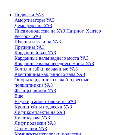
Подвеска УАЗ
Амортизаторы УАЗ
Демпферы на УАЗ
Пневмоподвеска на УАЗ Патриот, Хантер
Рессоры УАЗ
Штанги и тяги на УАЗ
Пружины УАЗ
Карданный вал УАЗ
Карданные валы заднего моста УАЗ
Карданные валы переднего моста УАЗ
Болты и гайки карданные УАЗ
Крестовины карданного вала УАЗ
Опоры карданного вала (подвесные
подшипники) УАЗ
Фланцы, вилки УАЗ
Еще
Втулки, сайлентблоки на УАЗ
Кронштейны подвески УАЗ
Лифт комплекты на УАЗ
Лифт кузова УАЗ
Лифт подвески УАЗ
Стремянки УАЗ
Комплекты переделки подвески