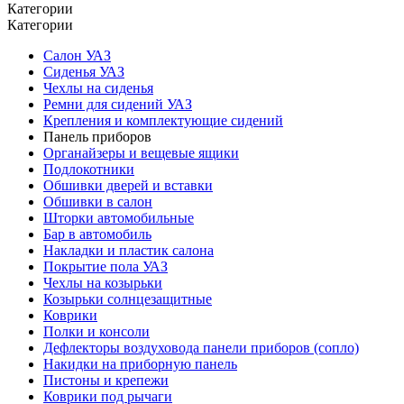
Категории
Категории
Салон УАЗ
Сиденья УАЗ
Чехлы на сиденья
Ремни для сидений УАЗ
Крепления и комплектующие сидений
Панель приборов
Органайзеры и вещевые ящики
Подлокотники
Обшивки дверей и вставки
Обшивки в салон
Шторки автомобильные
Бар в автомобиль
Накладки и пластик салона
Покрытие пола УАЗ
Чехлы на козырьки
Козырьки солнцезащитные
Коврики
Полки и консоли
Дефлекторы воздуховода панели приборов (сопло)
Накидки на приборную панель
Пистоны и крепежи
Коврики под рычаги