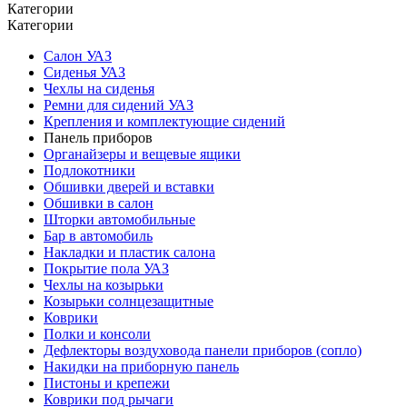
Категории
Категории
Салон УАЗ
Сиденья УАЗ
Чехлы на сиденья
Ремни для сидений УАЗ
Крепления и комплектующие сидений
Панель приборов
Органайзеры и вещевые ящики
Подлокотники
Обшивки дверей и вставки
Обшивки в салон
Шторки автомобильные
Бар в автомобиль
Накладки и пластик салона
Покрытие пола УАЗ
Чехлы на козырьки
Козырьки солнцезащитные
Коврики
Полки и консоли
Дефлекторы воздуховода панели приборов (сопло)
Накидки на приборную панель
Пистоны и крепежи
Коврики под рычаги