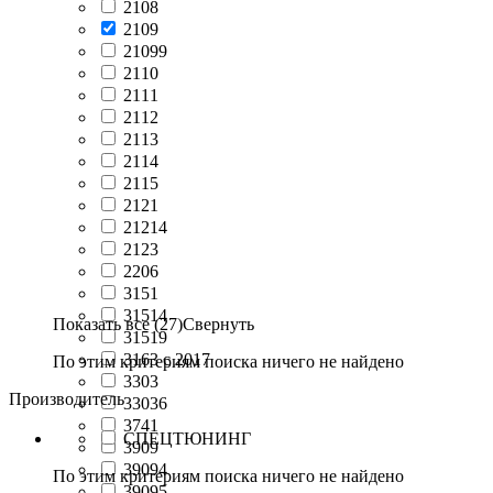
2108
2109
21099
2110
2111
2112
2113
2114
2115
2121
21214
2123
2206
3151
31514
Показать все (27)
Свернуть
31519
3163 с 2017
По этим критериям поиска ничего не найдено
3303
Производитель
33036
3741
СПЕЦТЮНИНГ
3909
39094
По этим критериям поиска ничего не найдено
39095