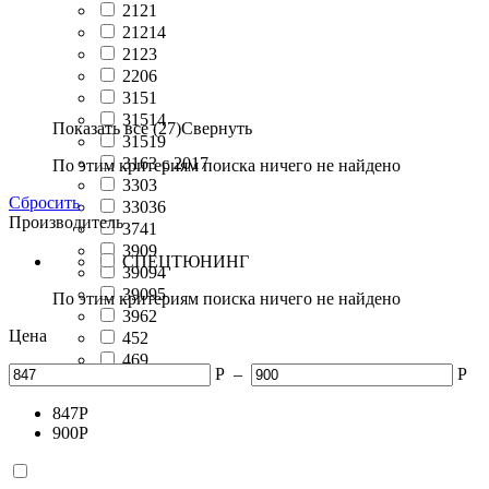
2121
21214
2123
2206
3151
31514
Показать все (27)
Свернуть
31519
3163 с 2017
По этим критериям поиска ничего не найдено
3303
Сбросить
33036
Производитель
3741
3909
СПЕЦТЮНИНГ
39094
39095
По этим критериям поиска ничего не найдено
3962
Цена
452
469
Р
–
Р
847
Р
900
Р