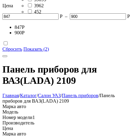
Цена
3962
452
Р
–
Р
469
847
Р
900
Р
Сбросить
Показать (2)
Панель приборов для
ВАЗ(LADA) 2109
Главная
/
Каталог
/
Салон УАЗ
/
Панель приборов
/
Панель
приборов для ВАЗ(LADA) 2109
Марка авто
Модель
Номер модели
1
Производитель
Цена
Марка авто