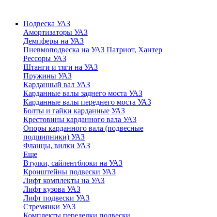
Подвеска УАЗ
Амортизаторы УАЗ
Демпферы на УАЗ
Пневмоподвеска на УАЗ Патриот, Хантер
Рессоры УАЗ
Штанги и тяги на УАЗ
Пружины УАЗ
Карданный вал УАЗ
Карданные валы заднего моста УАЗ
Карданные валы переднего моста УАЗ
Болты и гайки карданные УАЗ
Крестовины карданного вала УАЗ
Опоры карданного вала (подвесные
подшипники) УАЗ
Фланцы, вилки УАЗ
Еще
Втулки, сайлентблоки на УАЗ
Кронштейны подвески УАЗ
Лифт комплекты на УАЗ
Лифт кузова УАЗ
Лифт подвески УАЗ
Стремянки УАЗ
Комплекты переделки подвески