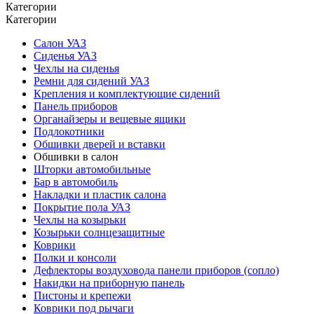
Категории
Категории
Салон УАЗ
Сиденья УАЗ
Чехлы на сиденья
Ремни для сидений УАЗ
Крепления и комплектующие сидений
Панель приборов
Органайзеры и вещевые ящики
Подлокотники
Обшивки дверей и вставки
Обшивки в салон
Шторки автомобильные
Бар в автомобиль
Накладки и пластик салона
Покрытие пола УАЗ
Чехлы на козырьки
Козырьки солнцезащитные
Коврики
Полки и консоли
Дефлекторы воздуховода панели приборов (сопло)
Накидки на приборную панель
Пистоны и крепежи
Коврики под рычаги