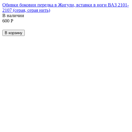
Обивки боковин передка в Жигули, вставки в ноги ВАЗ 2101-
2107 (серая, серая нить)
В наличии
‍600‍
Р
В корзину