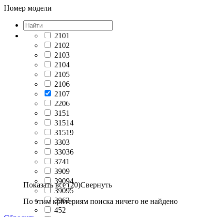
Номер модели
2101
2102
2103
2104
2105
2106
2107
2206
3151
31514
31519
3303
33036
3741
3909
39094
Показать все (20)
Свернуть
39095
3962
По этим критериям поиска ничего не найдено
452