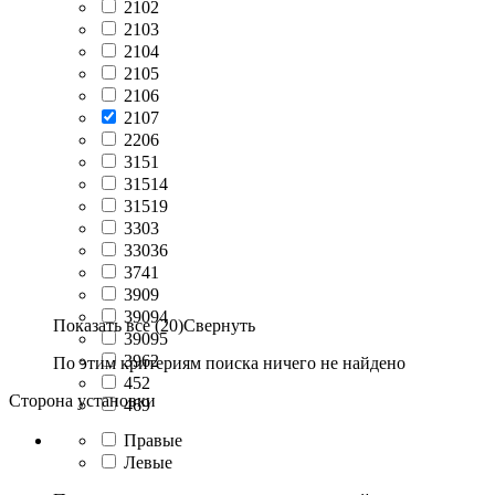
2102
2103
2104
2105
2106
2107
2206
3151
31514
31519
3303
33036
3741
3909
39094
Показать все (20)
Свернуть
39095
3962
По этим критериям поиска ничего не найдено
452
Сторона установки
469
Правые
Левые