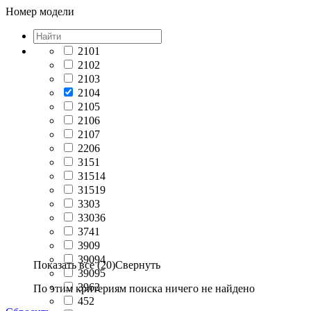
Номер модели
2101
2102
2103
2104
2105
2106
2107
2206
3151
31514
31519
3303
33036
3741
3909
39094
Показать все (20)
Свернуть
39095
3962
По этим критериям поиска ничего не найдено
452