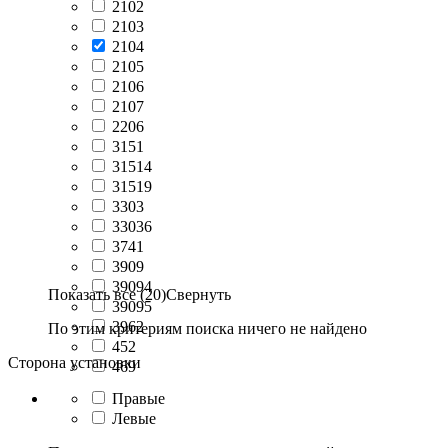
2102
2103
2104
2105
2106
2107
2206
3151
31514
31519
3303
33036
3741
3909
39094
Показать все (20)
Свернуть
39095
3962
По этим критериям поиска ничего не найдено
452
Сторона установки
469
Правые
Левые