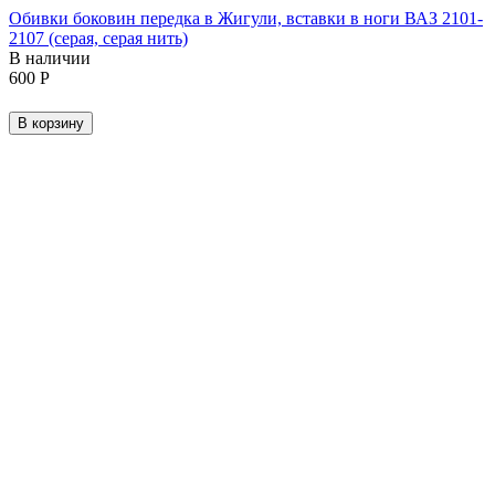
Обивки боковин передка в Жигули, вставки в ноги ВАЗ 2101-
2107 (серая, серая нить)
В наличии
‍600‍
Р
В корзину