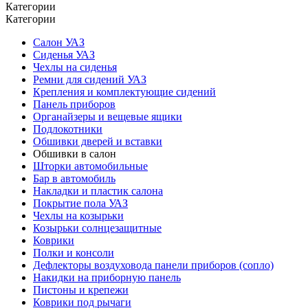
Категории
Категории
Салон УАЗ
Сиденья УАЗ
Чехлы на сиденья
Ремни для сидений УАЗ
Крепления и комплектующие сидений
Панель приборов
Органайзеры и вещевые ящики
Подлокотники
Обшивки дверей и вставки
Обшивки в салон
Шторки автомобильные
Бар в автомобиль
Накладки и пластик салона
Покрытие пола УАЗ
Чехлы на козырьки
Козырьки солнцезащитные
Коврики
Полки и консоли
Дефлекторы воздуховода панели приборов (сопло)
Накидки на приборную панель
Пистоны и крепежи
Коврики под рычаги