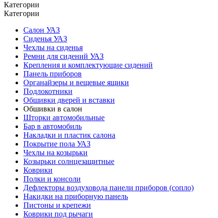
Категории
Категории
Салон УАЗ
Сиденья УАЗ
Чехлы на сиденья
Ремни для сидений УАЗ
Крепления и комплектующие сидений
Панель приборов
Органайзеры и вещевые ящики
Подлокотники
Обшивки дверей и вставки
Обшивки в салон
Шторки автомобильные
Бар в автомобиль
Накладки и пластик салона
Покрытие пола УАЗ
Чехлы на козырьки
Козырьки солнцезащитные
Коврики
Полки и консоли
Дефлекторы воздуховода панели приборов (сопло)
Накидки на приборную панель
Пистоны и крепежи
Коврики под рычаги