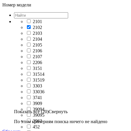
Номер модели
2101
2102
2103
2104
2105
2106
2107
2206
3151
31514
31519
3303
33036
3741
3909
39094
Показать все (20)
Свернуть
39095
3962
По этим критериям поиска ничего не найдено
452