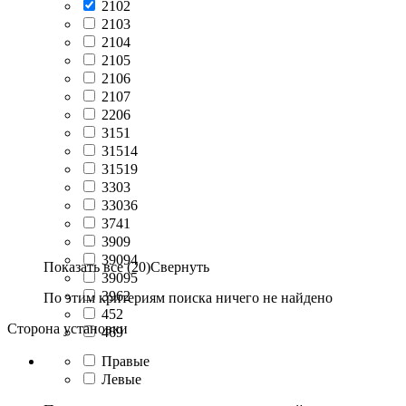
2102
2103
2104
2105
2106
2107
2206
3151
31514
31519
3303
33036
3741
3909
39094
Показать все (20)
Свернуть
39095
3962
По этим критериям поиска ничего не найдено
452
Сторона установки
469
Правые
Левые