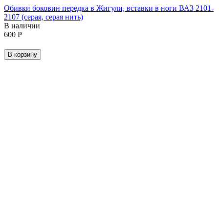
Обивки боковин передка в Жигули, вставки в ноги ВАЗ 2101-
2107 (серая, серая нить)
В наличии
‍600‍
Р
В корзину