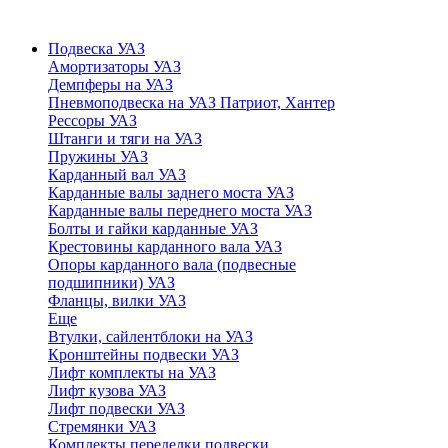
Подвеска УАЗ
Амортизаторы УАЗ
Демпферы на УАЗ
Пневмоподвеска на УАЗ Патриот, Хантер
Рессоры УАЗ
Штанги и тяги на УАЗ
Пружины УАЗ
Карданный вал УАЗ
Карданные валы заднего моста УАЗ
Карданные валы переднего моста УАЗ
Болты и гайки карданные УАЗ
Крестовины карданного вала УАЗ
Опоры карданного вала (подвесные
подшипники) УАЗ
Фланцы, вилки УАЗ
Еще
Втулки, сайлентблоки на УАЗ
Кронштейны подвески УАЗ
Лифт комплекты на УАЗ
Лифт кузова УАЗ
Лифт подвески УАЗ
Стремянки УАЗ
Комплекты переделки подвески