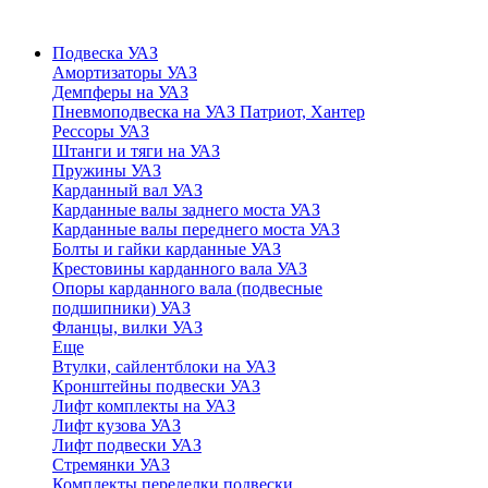
Подвеска УАЗ
Амортизаторы УАЗ
Демпферы на УАЗ
Пневмоподвеска на УАЗ Патриот, Хантер
Рессоры УАЗ
Штанги и тяги на УАЗ
Пружины УАЗ
Карданный вал УАЗ
Карданные валы заднего моста УАЗ
Карданные валы переднего моста УАЗ
Болты и гайки карданные УАЗ
Крестовины карданного вала УАЗ
Опоры карданного вала (подвесные
подшипники) УАЗ
Фланцы, вилки УАЗ
Еще
Втулки, сайлентблоки на УАЗ
Кронштейны подвески УАЗ
Лифт комплекты на УАЗ
Лифт кузова УАЗ
Лифт подвески УАЗ
Стремянки УАЗ
Комплекты переделки подвески