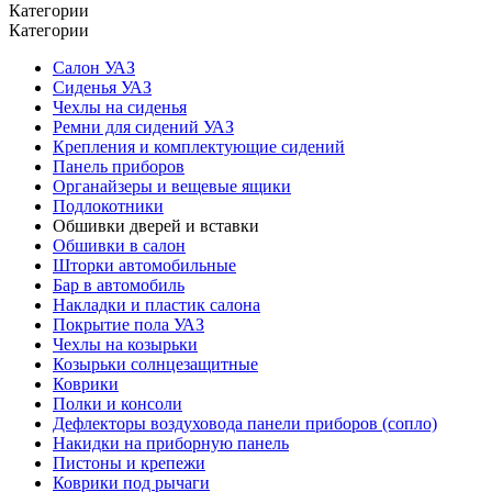
Категории
Категории
Салон УАЗ
Сиденья УАЗ
Чехлы на сиденья
Ремни для сидений УАЗ
Крепления и комплектующие сидений
Панель приборов
Органайзеры и вещевые ящики
Подлокотники
Обшивки дверей и вставки
Обшивки в салон
Шторки автомобильные
Бар в автомобиль
Накладки и пластик салона
Покрытие пола УАЗ
Чехлы на козырьки
Козырьки солнцезащитные
Коврики
Полки и консоли
Дефлекторы воздуховода панели приборов (сопло)
Накидки на приборную панель
Пистоны и крепежи
Коврики под рычаги