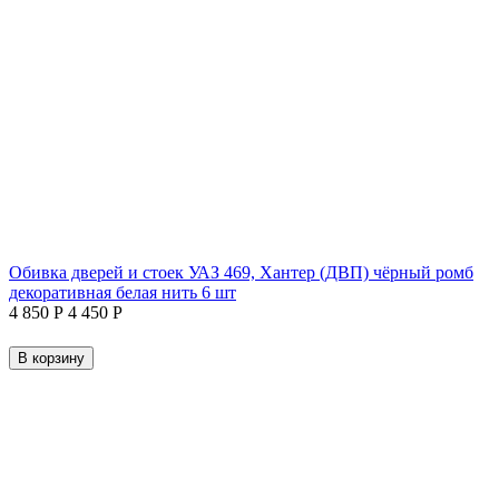
Обивка дверей и стоек УАЗ 469, Хантер (ДВП) чёрный ромб
декоративная белая нить 6 шт
4 850
Р
4 450
Р
В корзину