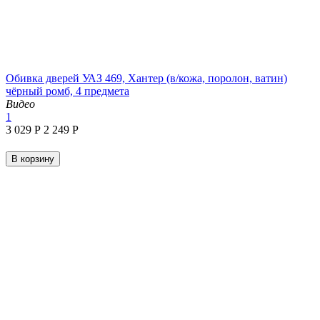
Обивка дверей УАЗ 469, Хантер (в/кожа, поролон, ватин)
чёрный ромб, 4 предмета
Видео
1
3 029
Р
2 249
Р
В корзину