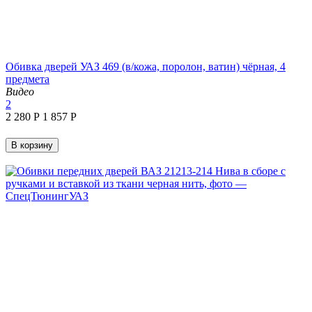
Обивка дверей УАЗ 469 (в/кожа, поролон, ватин) чёрная, 4
предмета
Видео
2
2 280
Р
1 857
Р
В корзину