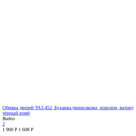
Обивка дверей УАЗ 452, Буханка (винилкожа, поролон, ватин)
чёрный ромб
Видео
2
1 900
Р
1 608
Р