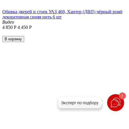
Обивка дверей и стоек УАЗ 469, Хантер (ДВП) чёрный ромб
декоративная синяя нить 6 шт
Видео
4 850
Р
4 450
Р
В корзину
1