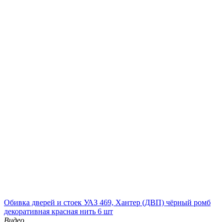
Обивка дверей и стоек УАЗ 469, Хантер (ДВП) чёрный ромб
декоративная красная нить 6 шт
Видео