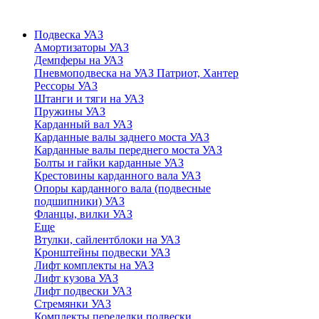
Подвеска УАЗ
Амортизаторы УАЗ
Демпферы на УАЗ
Пневмоподвеска на УАЗ Патриот, Хантер
Рессоры УАЗ
Штанги и тяги на УАЗ
Пружины УАЗ
Карданный вал УАЗ
Карданные валы заднего моста УАЗ
Карданные валы переднего моста УАЗ
Болты и гайки карданные УАЗ
Крестовины карданного вала УАЗ
Опоры карданного вала (подвесные
подшипники) УАЗ
Фланцы, вилки УАЗ
Еще
Втулки, сайлентблоки на УАЗ
Кронштейны подвески УАЗ
Лифт комплекты на УАЗ
Лифт кузова УАЗ
Лифт подвески УАЗ
Стремянки УАЗ
Комплекты переделки подвески