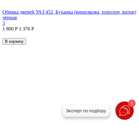
Обивка дверей УАЗ 452, Буханка (винилкожа, поролон, ватин)
чёрная
3
1 800
Р
1 376
Р
В корзину
1