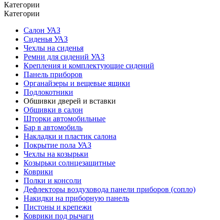
Категории
Категории
Салон УАЗ
Сиденья УАЗ
Чехлы на сиденья
Ремни для сидений УАЗ
Крепления и комплектующие сидений
Панель приборов
Органайзеры и вещевые ящики
Подлокотники
Обшивки дверей и вставки
Обшивки в салон
Шторки автомобильные
Бар в автомобиль
Накладки и пластик салона
Покрытие пола УАЗ
Чехлы на козырьки
Козырьки солнцезащитные
Коврики
Полки и консоли
Дефлекторы воздуховода панели приборов (сопло)
Накидки на приборную панель
Пистоны и крепежи
Коврики под рычаги