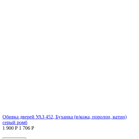
Обивка дверей УАЗ 452, Буханка (в/кожа, поролон, ватин)
серый ромб
1 900
Р
1 706
Р