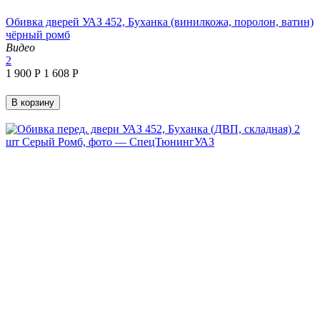
Обивка дверей УАЗ 452, Буханка (винилкожа, поролон, ватин)
чёрный ромб
Видео
2
1 900
Р
1 608
Р
В корзину