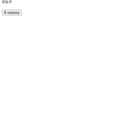
‍850‍
Р
В корзину