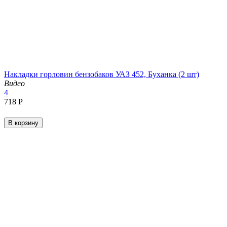
Накладки горловин бензобаков УАЗ 452, Буханка (2 шт)
Видео
4
‍718‍
Р
В корзину