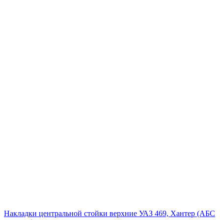
Накладки центральной стойки верхние УАЗ 469, Хантер (АБС