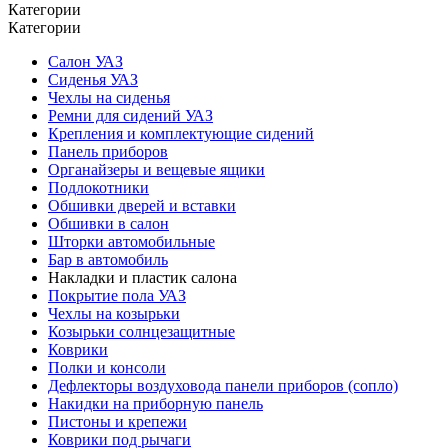
Категории
Категории
Салон УАЗ
Сиденья УАЗ
Чехлы на сиденья
Ремни для сидений УАЗ
Крепления и комплектующие сидений
Панель приборов
Органайзеры и вещевые ящики
Подлокотники
Обшивки дверей и вставки
Обшивки в салон
Шторки автомобильные
Бар в автомобиль
Накладки и пластик салона
Покрытие пола УАЗ
Чехлы на козырьки
Козырьки солнцезащитные
Коврики
Полки и консоли
Дефлекторы воздуховода панели приборов (сопло)
Накидки на приборную панель
Пистоны и крепежи
Коврики под рычаги