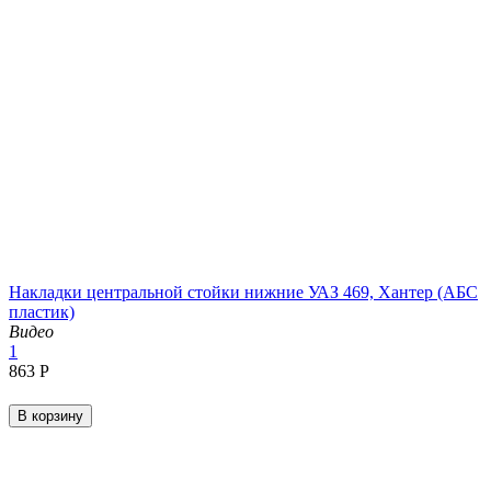
Накладки центральной стойки нижние УАЗ 469, Хантер (АБС
пластик)
Видео
1
‍863‍
Р
В корзину