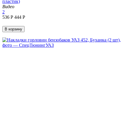
пластик)
Видео
2
‍536‍
Р
‍444‍
Р
В корзину