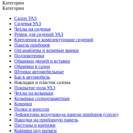
Категории
Категории
Салон УАЗ
Сиденья УАЗ
Чехлы на сиденья
Ремни для сидений УАЗ
Крепления и комплектующие сидений
Панель приборов
Органайзеры и вещевые ящики
Подлокотники
Обшивки дверей и вставки
Обшивки в салон
Шторки автомобильные
Бар в автомобиль
Накладки и пластик салона
Покрытие пола УАЗ
Чехлы на козырьки
Козырьки солнцезащитные
Коврики
Полки и консоли
Дефлекторы воздуховода панели приборов (сопло)
Накидки на приборную панель
Пистоны и крепежи
Коврики под рычаги