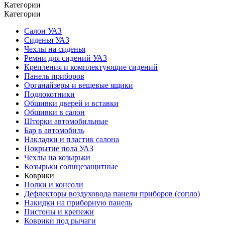
Категории
Категории
Салон УАЗ
Сиденья УАЗ
Чехлы на сиденья
Ремни для сидений УАЗ
Крепления и комплектующие сидений
Панель приборов
Органайзеры и вещевые ящики
Подлокотники
Обшивки дверей и вставки
Обшивки в салон
Шторки автомобильные
Бар в автомобиль
Накладки и пластик салона
Покрытие пола УАЗ
Чехлы на козырьки
Козырьки солнцезащитные
Коврики
Полки и консоли
Дефлекторы воздуховода панели приборов (сопло)
Накидки на приборную панель
Пистоны и крепежи
Коврики под рычаги