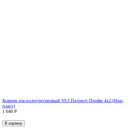
Коврик а\м полиуретановый УАЗ Патриот Профи 4х2 (Нор-
пласт)
1 640
Р
В корзину