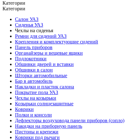
Категории
Категории
Салон УАЗ
Сиденья УАЗ
Чехлы на сиденья
Ремни для сидений УАЗ
Крепления и комплектующие сидений
Панель приборов
Органайзеры и вещевые ящики
Подлокотники
Обшивки дверей и вставки
Обшивки в салон
Шторки автомобильные
Бар в автомобиль
Накладки и пластик салона
Покрытие пола УАЗ
Чехлы на козырьки
Козырьки солнцезащитные
Коврики
Полки и консоли
Дефлекторы воздуховода панели приборов (сопло)
Накидки на приборную панель
Пистоны и крепежи
Коврики под рычаги