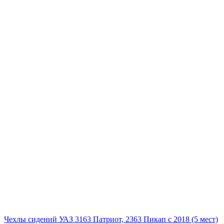
Чехлы сидений УАЗ 3163 Патриот, 2363 Пикап с 2018 (5 мест)