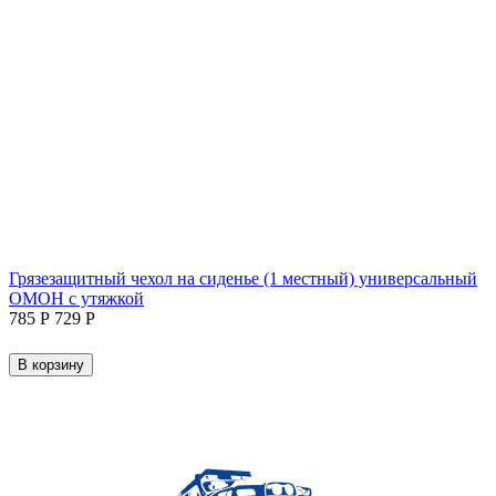
Грязезащитный чехол на сиденье (1 местный) универсальный
ОМОН с утяжкой
‍785‍
Р
‍729‍
Р
В корзину