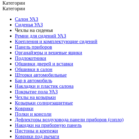
Категории
Категории
Салон УАЗ
Сиденья УАЗ
Чехлы на сиденья
Ремни для сидений УАЗ
Крепления и комплектующие сидений
Панель приборов
Органайзеры и вещевые ящики
Подлокотники
Обшивки дверей и вставки
Обшивки в салон
Шторки автомобильные
Бар в автомобиль
Накладки и пластик салона
Покрытие пола УАЗ
Чехлы на козырьки
Козырьки солнцезащитные
Коврики
Полки и консоли
Дефлекторы воздуховода панели приборов (сопло)
Накидки на приборную панель
Пистоны и крепежи
Коврики под рычаги