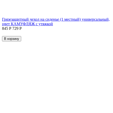
Грязезащитный чехол на сиденье (1 местный) универсальный,
цвет КАМУФЛЯЖ с утяжкой
‍845‍
Р
‍729‍
Р
В корзину