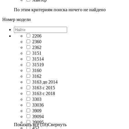
По этим критериям поиска ничего не найдено
Номер модели
2206
2360
2362
3151
31514
31519
3160
3162
3163 до 2014
3163 с 2015
3163 с 2018
3303
33036
3909
39094
39095
Показать все (18)
Свернуть
452