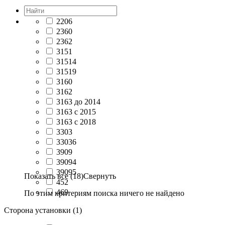
2206
2360
2362
3151
31514
31519
3160
3162
3163 до 2014
3163 с 2015
3163 с 2018
3303
33036
3909
39094
39095
Показать все (18)
Свернуть
452
469
По этим критериям поиска ничего не найдено
Сторона установки (1)