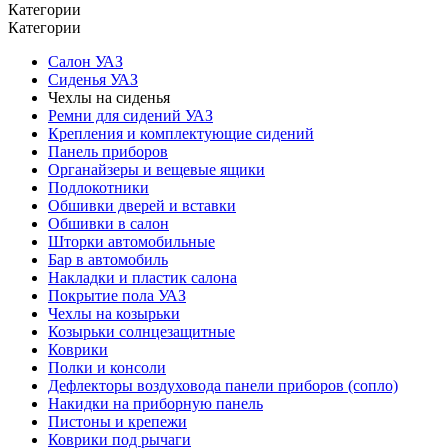
Категории
Категории
Салон УАЗ
Сиденья УАЗ
Чехлы на сиденья
Ремни для сидений УАЗ
Крепления и комплектующие сидений
Панель приборов
Органайзеры и вещевые ящики
Подлокотники
Обшивки дверей и вставки
Обшивки в салон
Шторки автомобильные
Бар в автомобиль
Накладки и пластик салона
Покрытие пола УАЗ
Чехлы на козырьки
Козырьки солнцезащитные
Коврики
Полки и консоли
Дефлекторы воздуховода панели приборов (сопло)
Накидки на приборную панель
Пистоны и крепежи
Коврики под рычаги