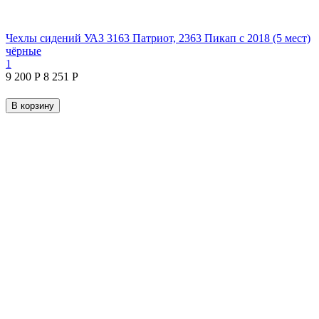
Чехлы сидений УАЗ 3163 Патриот, 2363 Пикап с 2018 (5 мест)
чёрные
1
9 200
Р
8 251
Р
В корзину