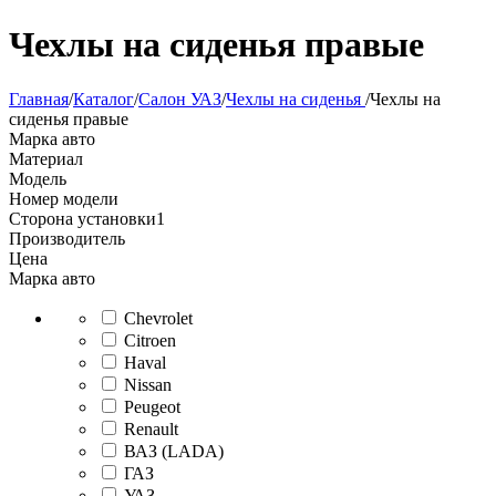
Чехлы на сиденья правые
Главная
/
Каталог
/
Салон УАЗ
/
Чехлы на сиденья
/
Чехлы на
сиденья правые
Марка авто
Материал
Модель
Номер модели
Сторона установки
1
Производитель
Цена
Марка авто
Chevrolet
Citroen
Haval
Nissan
Peugeot
Renault
ВАЗ (LADA)
ГАЗ
УАЗ