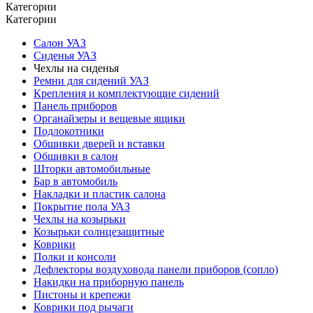
Категории
Категории
Салон УАЗ
Сиденья УАЗ
Чехлы на сиденья
Ремни для сидений УАЗ
Крепления и комплектующие сидений
Панель приборов
Органайзеры и вещевые ящики
Подлокотники
Обшивки дверей и вставки
Обшивки в салон
Шторки автомобильные
Бар в автомобиль
Накладки и пластик салона
Покрытие пола УАЗ
Чехлы на козырьки
Козырьки солнцезащитные
Коврики
Полки и консоли
Дефлекторы воздуховода панели приборов (сопло)
Накидки на приборную панель
Пистоны и крепежи
Коврики под рычаги