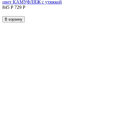
цвет КАМУФЛЯЖ с утяжкой
‍845‍
Р
‍729‍
Р
В корзину