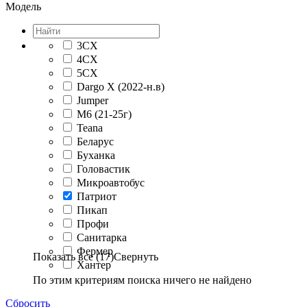
Модель
3CX
4CX
5CX
Dargo X (2022-н.в)
Jumper
M6 (21-25г)
Teana
Беларус
Буханка
Головастик
Микроавтобус
Патриот
Пикап
Профи
Санитарка
Фермер
Показать все (17)
Свернуть
Хантер
По этим критериям поиска ничего не найдено
Сбросить