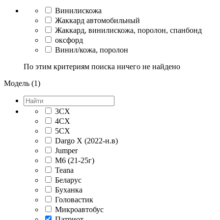
Винилискожа
Жаккард автомобильный
Жаккард, винилискожа, поролон, спанбонд
оксфорд
Винил/кожа, поролон
По этим критериям поиска ничего не найдено
Модель (1)
3CX
4CX
5CX
Dargo X (2022-н.в)
Jumper
M6 (21-25г)
Teana
Беларус
Буханка
Головастик
Микроавтобус
Патриот