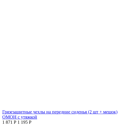
Грязезащитные чехлы на передние сиденья (2 шт + мешок)
ОМОН с утяжкой
1 871
Р
1 195
Р