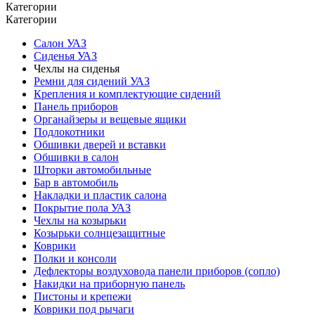
Категории
Категории
Салон УАЗ
Сиденья УАЗ
Чехлы на сиденья
Ремни для сидений УАЗ
Крепления и комплектующие сидений
Панель приборов
Органайзеры и вещевые ящики
Подлокотники
Обшивки дверей и вставки
Обшивки в салон
Шторки автомобильные
Бар в автомобиль
Накладки и пластик салона
Покрытие пола УАЗ
Чехлы на козырьки
Козырьки солнцезащитные
Коврики
Полки и консоли
Дефлекторы воздуховода панели приборов (сопло)
Накидки на приборную панель
Пистоны и крепежи
Коврики под рычаги