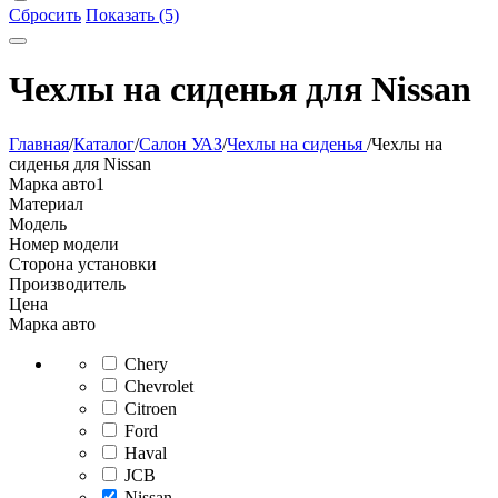
Сбросить
Показать (5)
Чехлы на сиденья для Nissan
Главная
/
Каталог
/
Салон УАЗ
/
Чехлы на сиденья
/
Чехлы на
сиденья для Nissan
Марка авто
1
Материал
Модель
Номер модели
Сторона установки
Производитель
Цена
Марка авто
Chery
Chevrolet
Citroen
Ford
Haval
JCB
Nissan