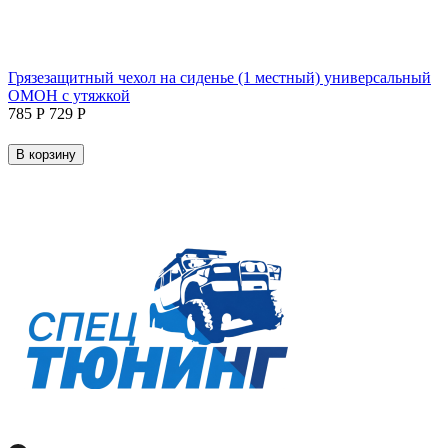
Грязезащитный чехол на сиденье (1 местный) универсальный
ОМОН с утяжкой
‍785‍
Р
‍729‍
Р
В корзину