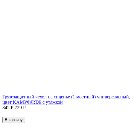
Грязезащитный чехол на сиденье (1 местный) универсальный,
цвет КАМУФЛЯЖ с утяжкой
‍845‍
Р
‍729‍
Р
В корзину