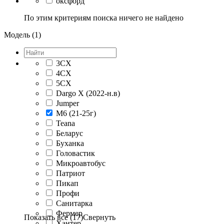
оксфорд
По этим критериям поиска ничего не найдено
Модель (1)
3CX
4CX
5CX
Dargo X (2022-н.в)
Jumper
M6 (21-25г)
Teana
Беларус
Буханка
Головастик
Микроавтобус
Патриот
Пикап
Профи
Санитарка
Фермер
Показать все (17)
Свернуть
Хантер