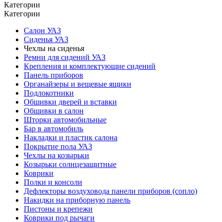
Категории
Категории
Салон УАЗ
Сиденья УАЗ
Чехлы на сиденья
Ремни для сидений УАЗ
Крепления и комплектующие сидений
Панель приборов
Органайзеры и вещевые ящики
Подлокотники
Обшивки дверей и вставки
Обшивки в салон
Шторки автомобильные
Бар в автомобиль
Накладки и пластик салона
Покрытие пола УАЗ
Чехлы на козырьки
Козырьки солнцезащитные
Коврики
Полки и консоли
Дефлекторы воздуховода панели приборов (сопло)
Накидки на приборную панель
Пистоны и крепежи
Коврики под рычаги