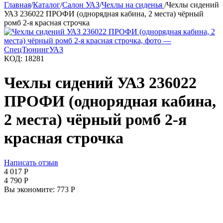
Главная
/
Каталог
/
Салон УАЗ
/
Чехлы на сиденья
/
Чехлы сидений
УАЗ 236022 ПРОФИ (однорядная кабина, 2 места) чёрный
ромб 2-я красная строчка
КОД:
18281
Чехлы сидений УАЗ 236022
ПРОФИ (однорядная кабина,
2 места) чёрный ромб 2-я
красная строчка
Написать отзыв
4 017
Р
4 790
Р
Вы экономите:
773
Р