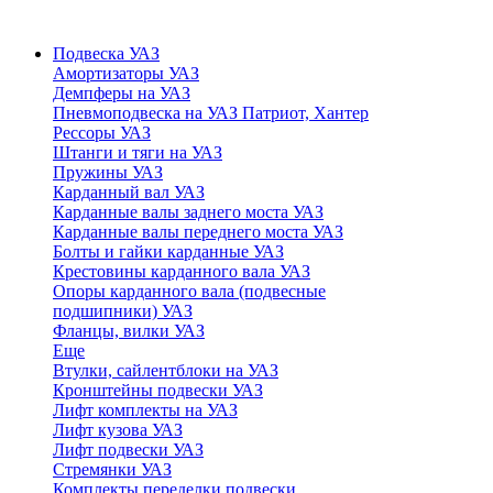
Подвеска УАЗ
Амортизаторы УАЗ
Демпферы на УАЗ
Пневмоподвеска на УАЗ Патриот, Хантер
Рессоры УАЗ
Штанги и тяги на УАЗ
Пружины УАЗ
Карданный вал УАЗ
Карданные валы заднего моста УАЗ
Карданные валы переднего моста УАЗ
Болты и гайки карданные УАЗ
Крестовины карданного вала УАЗ
Опоры карданного вала (подвесные
подшипники) УАЗ
Фланцы, вилки УАЗ
Еще
Втулки, сайлентблоки на УАЗ
Кронштейны подвески УАЗ
Лифт комплекты на УАЗ
Лифт кузова УАЗ
Лифт подвески УАЗ
Стремянки УАЗ
Комплекты переделки подвески