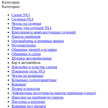
Категории
Категории
Салон УАЗ
Сиденья УАЗ
Чехлы на сиденья
Ремни для сидений УАЗ
Крепления и комплектующие сидений
Панель приборов
Органайзеры и вещевые ящики
Подлокотники
Обшивки дверей и вставки
Обшивки в салон
Шторки автомобильные
Бар в автомобиль
Накладки и пластик салона
Покрытие пола УАЗ
Чехлы на козырьки
Козырьки солнцезащитные
Коврики
Полки и консоли
Дефлекторы воздуховода панели приборов (сопло)
Накидки на приборную панель
Пистоны и крепежи
Коврики под рычаги