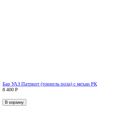
Бар УАЗ Патриот (тоннель пола) c механ РК
8 400
Р
В корзину