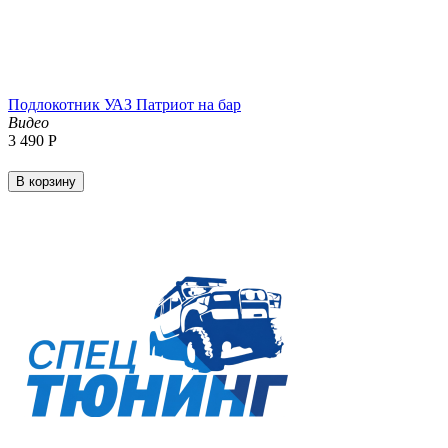
Подлокотник УАЗ Патриот на бар
Видео
3 490
Р
В корзину