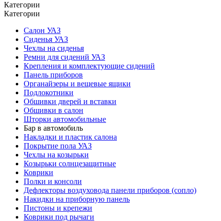
Категории
Категории
Салон УАЗ
Сиденья УАЗ
Чехлы на сиденья
Ремни для сидений УАЗ
Крепления и комплектующие сидений
Панель приборов
Органайзеры и вещевые ящики
Подлокотники
Обшивки дверей и вставки
Обшивки в салон
Шторки автомобильные
Бар в автомобиль
Накладки и пластик салона
Покрытие пола УАЗ
Чехлы на козырьки
Козырьки солнцезащитные
Коврики
Полки и консоли
Дефлекторы воздуховода панели приборов (сопло)
Накидки на приборную панель
Пистоны и крепежи
Коврики под рычаги