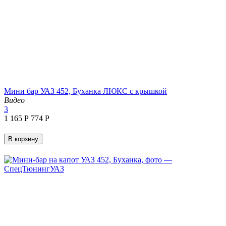
Мини бар УАЗ 452, Буханка ЛЮКС с крышкой
Видео
3
1 165
Р
‍774‍
Р
В корзину