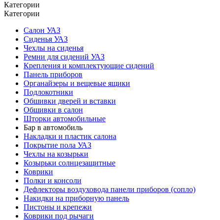
Категории
Категории
Салон УАЗ
Сиденья УАЗ
Чехлы на сиденья
Ремни для сидений УАЗ
Крепления и комплектующие сидений
Панель приборов
Органайзеры и вещевые ящики
Подлокотники
Обшивки дверей и вставки
Обшивки в салон
Шторки автомобильные
Бар в автомобиль
Накладки и пластик салона
Покрытие пола УАЗ
Чехлы на козырьки
Козырьки солнцезащитные
Коврики
Полки и консоли
Дефлекторы воздуховода панели приборов (сопло)
Накидки на приборную панель
Пистоны и крепежи
Коврики под рычаги