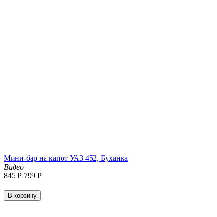
Мини-бар на капот УАЗ 452, Буханка
Видео
‍845‍
Р
‍799‍
Р
В корзину