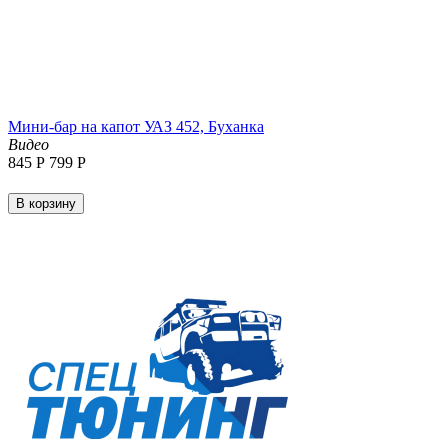
Мини-бар на капот УАЗ 452, Буханка
Видео
‍845‍
Р
‍799‍
Р
В корзину