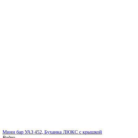
Мини бар УАЗ 452, Буханка ЛЮКС с крышкой
Видео