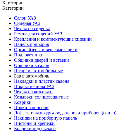
Категории
Категории
Салон УАЗ
Сиденья УАЗ
Чехлы на сиденья
Ремни для сидений УАЗ
Крепления и комплектующие сидений
Панель приборов
Органайзеры и вещевые ящики
Подлокотники
Обшивки дверей и вставки
Обшивки в салон
Шторки автомобильные
Бар в автомобиль
Накладки и пластик салона
Покрытие пола УАЗ
Чехлы на козырьки
Козырьки солнцезащитные
Коврики
Полки и консоли
Дефлекторы воздуховода панели приборов (сопло)
Накидки на приборную панель
Пистоны и крепежи
Коврики под рычаги