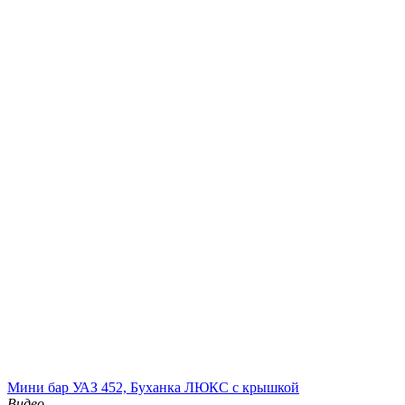
Мини бар УАЗ 452, Буханка ЛЮКС с крышкой
Видео