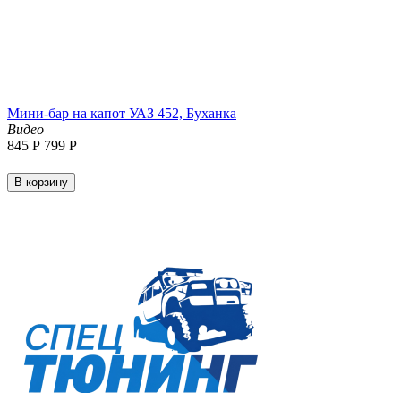
Мини-бар на капот УАЗ 452, Буханка
Видео
‍845‍
Р
‍799‍
Р
В корзину