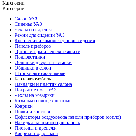
Категории
Категории
Салон УАЗ
Сиденья УАЗ
Чехлы на сиденья
Ремни для сидений УАЗ
Крепления и комплектующие сидений
Панель приборов
Органайзеры и вещевые ящики
Подлокотники
Обшивки дверей и вставки
Обшивки в салон
Шторки автомобильные
Бар в автомобиль
Накладки и пластик салона
Покрытие пола УАЗ
Чехлы на козырьки
Козырьки солнцезащитные
Коврики
Полки и консоли
Дефлекторы воздуховода панели приборов (сопло)
Накидки на приборную панель
Пистоны и крепежи
Коврики под рычаги