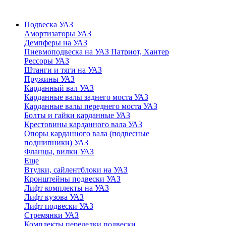
Подвеска УАЗ
Амортизаторы УАЗ
Демпферы на УАЗ
Пневмоподвеска на УАЗ Патриот, Хантер
Рессоры УАЗ
Штанги и тяги на УАЗ
Пружины УАЗ
Карданный вал УАЗ
Карданные валы заднего моста УАЗ
Карданные валы переднего моста УАЗ
Болты и гайки карданные УАЗ
Крестовины карданного вала УАЗ
Опоры карданного вала (подвесные
подшипники) УАЗ
Фланцы, вилки УАЗ
Еще
Втулки, сайлентблоки на УАЗ
Кронштейны подвески УАЗ
Лифт комплекты на УАЗ
Лифт кузова УАЗ
Лифт подвески УАЗ
Стремянки УАЗ
Комплекты переделки подвески