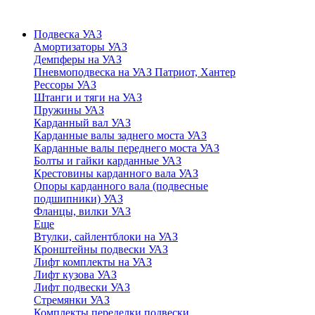
Подвеска УАЗ
Амортизаторы УАЗ
Демпферы на УАЗ
Пневмоподвеска на УАЗ Патриот, Хантер
Рессоры УАЗ
Штанги и тяги на УАЗ
Пружины УАЗ
Карданный вал УАЗ
Карданные валы заднего моста УАЗ
Карданные валы переднего моста УАЗ
Болты и гайки карданные УАЗ
Крестовины карданного вала УАЗ
Опоры карданного вала (подвесные
подшипники) УАЗ
Фланцы, вилки УАЗ
Еще
Втулки, сайлентблоки на УАЗ
Кронштейны подвески УАЗ
Лифт комплекты на УАЗ
Лифт кузова УАЗ
Лифт подвески УАЗ
Стремянки УАЗ
Комплекты переделки подвески