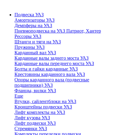
Подвеска УАЗ
Амортизаторы УАЗ
Демпферы на УАЗ
Пневмоподвеска на УАЗ Патриот, Хантер
Рессоры УАЗ
Штанги и тяги на УАЗ
Пружины УАЗ
Карданный вал УАЗ
Карданные валы заднего моста УАЗ
Карданные валы переднего моста УАЗ
Болты и гайки карданные УАЗ
Крестовины карданного вала УАЗ
Опоры карданного вала (подвесные
подшипники) УАЗ
Фланцы, вилки УАЗ
Еще
Втулки, сайлентблоки на УАЗ
Кронштейны подвески УАЗ
Лифт комплекты на УАЗ
Лифт кузова УАЗ
Лифт подвески УАЗ
Стремянки УАЗ
Комплекты переделки подвески