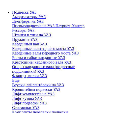
Подвеска УАЗ
Амортизаторы УАЗ
Демпферы на УАЗ
Пневмоподвеска на УАЗ Патриот, Хантер
Рессоры УАЗ
Штанги и тяги на УАЗ
Пружины УАЗ
Карданный вал УАЗ
Карданные валы заднего моста УАЗ
Карданные валы переднего моста УАЗ
Болты и гайки карданные УАЗ
Крестовины карданного вала УАЗ
Опоры карданного вала (подвесные
подшипники) УАЗ
Фланцы, вилки УАЗ
Еще
Втулки, сайлентблоки на УАЗ
Кронштейны подвески УАЗ
Лифт комплекты на УАЗ
Лифт кузова УАЗ
Лифт подвески УАЗ
Стремянки УАЗ
Комплекты переделки подвески