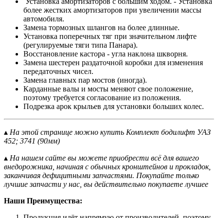
Установка амортизаторов с большим ходом. - Установка
более жестких амортизаторов при увеличении массы
автомобиля.
Замена тормозных шлангов на более длинные.
Установка поперечных тяг при значительном лифте
(регулируемые тяги типа Панара).
Восстановление кастора - угла наклона шкворня.
Замена шестерен раздаточной коробки для изменения
передаточных чисел.
Замена главных пар мостов (иногда).
Карданные валы и мосты меняют свое положение,
поэтому требуется согласование из положения.
Подрезка арок крыльев для установки больших колес.
▴
На этой странице можно купить Комплект бодилифт УАЗ
452; 3741 (90мм)
▴
На нашем сайте вы можете приобрести всё для вашего
внедорожника, начиная с обычных кронштейнов и прокладок,
заканчивая дефицитными запчастями. Покупайте только
лучшие запчасти у нас, вы действительно покупаете лучшее
Наши Преимущества:
Продукция идёт напрямую от производителей, поэтому