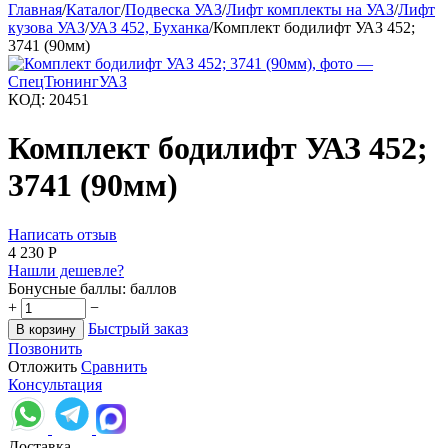
Главная
/
Каталог
/
Подвеска УАЗ
/
Лифт комплекты на УАЗ
/
Лифт
кузова УАЗ
/
УАЗ 452, Буханка
/
Комплект бодилифт УАЗ 452;
3741 (90мм)
КОД:
20451
Комплект бодилифт УАЗ 452;
3741 (90мм)
Написать отзыв
4 230
Р
Нашли дешевле?
Бонусные баллы:
баллов
+
−
Быстрый заказ
В корзину
Позвонить
Отложить
Сравнить
Консультация
Доставка